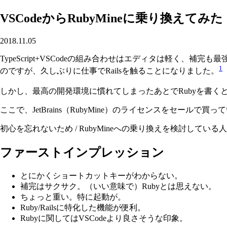
VSCodeからRubyMineに乗り換えてみた
2018.11.05
TypeScript+VSCodeの組み合わせはエディタは軽く、
1
のですが、久しぶりに仕事でRailsを触ることになりました。
しかし、最高の開発環境に慣れてしまったあとでRubyを書く
ここで、JetBrains（RubyMine）のライセンスをセール
初心を忘れないため / RubyMineへの乗り換えを検討して
ファーストインプレッション
とにかくショートカットキーがわからない。
補完はサクサク。（いい意味で）Rubyとは思えない。
ちょっと重い。特に起動が。
Ruby/Railsに特化した機能が便利。
Rubyに関してはVSCodeより良さそうな印象。