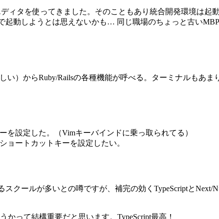
エディタを使ってきました。そのこともあり統合開発環境は起動がめ
Cで起動しようとは思えないかも… 同じ職場のちょっと古いM
呼ぶらしい）からRuby/Railsの各種機能が呼べる。ターミナルもあ
カットキーを設定した。（Vimキーバインドに乗っ取られてる）
ショートカットキーを設定したい。
いるスクールが多いとの噂ですが、補完の効くTypeScriptとNe
て結構重要だと思います。TypeScript最高！