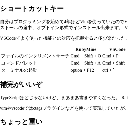
ショートカットキー
自分はプログラミングを始めて4年ほどVimを使っていたのでVim 
ストールの途中、オプトイン形式でインストール出来ます。 
VSCodeでよく使った機能との対応を把握すると多少楽だっ
RubyMine
VSCode
ファイルのインクリメントサーチ
Cmd + Shift + O
Cmd + P
コマンドパレット
Cmd + Shift + A
Cmd + Shift 
ターミナルの起動
option + F12
ctrl + `
補完がいいぞ
TypeScriptほどじゃないけど、まあまあ書きやすくなった。
vimやvscodeではctagsプラグインなどを使って実現し
ちょっと重い