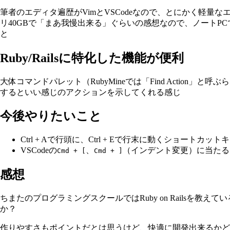
筆者のエディタ遍歴がVimとVSCodeなので、とにかく軽量な
リ40GBで「まあ我慢出来る」ぐらいの感想なので、ノートP
と
Ruby/Railsに特化した機能が便利
大体コマンドパレット（RubyMineでは「Find Action」と
するといい感じのアクションを示してくれる感じ
今後やりたいこと
Ctrl + Aで行頭に、Ctrl + Eで行末に動くショート
VSCodeの
、
（インデント変更）に当たる
Cmd + [
Cmd + ]
感想
ちまたのプログラミングスクールではRuby on Railsを教えて
か？
作りやすさもポイントだとは思うけど、快適に開発出来るかどうかっ