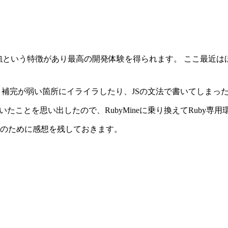
補完も最強という特徴があり最高の開発体験を得られます。 ここ最近
と補完が弱い箇所にイライラしたり、JSの文法で書いてしまっ
で買っていたことを思い出したので、RubyMineに乗り換えてRub
いる人のために感想を残しておきます。