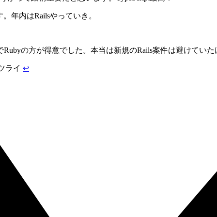
す。年内はRailsやっていき。
でRubyの方が得意でした。本当は新規のRails案件は避けて
ツライ
↩