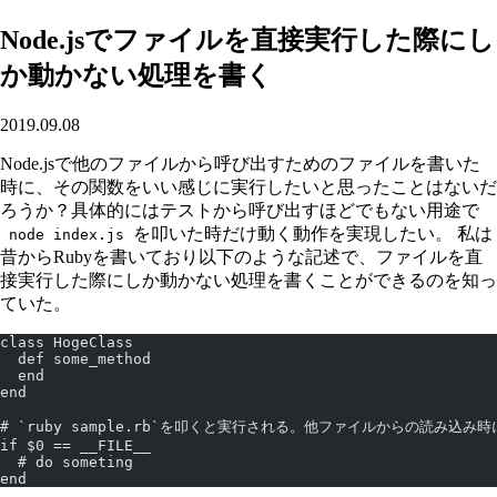
Node.jsでファイルを直接実行した際にし
か動かない処理を書く
2019.09.08
Node.jsで他のファイルから呼び出すためのファイルを書いた
時に、その関数をいい感じに実行したいと思ったことはないだ
ろうか？具体的にはテストから呼び出すほどでもない用途で
を叩いた時だけ動く動作を実現したい。 私は
node index.js
昔からRubyを書いており以下のような記述で、ファイルを直
接実行した際にしか動かない処理を書くことができるのを知っ
ていた。
class HogeClass
  def some_method
  end
end
# `ruby sample.rb`を叩くと実行される。他ファイルからの読み込み
if $0 == __FILE__
  # do someting 
end