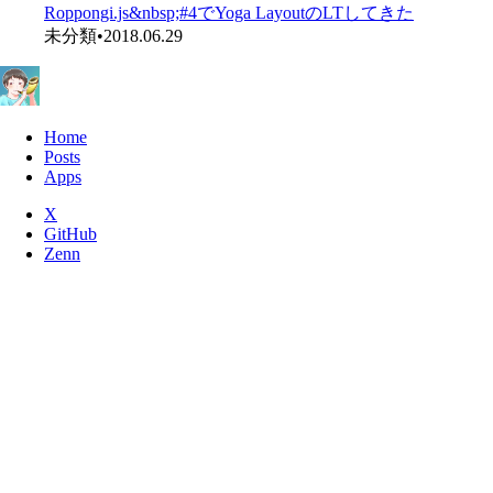
Roppongi.js&nbsp;#4でYoga LayoutのLTしてきた
未分類
•
2018.06.29
Home
Posts
Apps
X
GitHub
Zenn