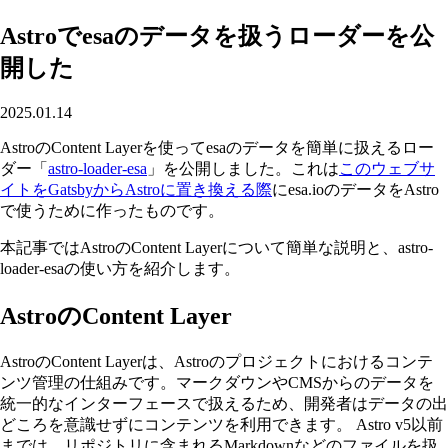
Astroでesaのデータを扱うローダーを公
開した
2025.01.14
AstroのContent Layerを使ってesaのデータを簡単に扱えるロー
ダー「
astro-loader-esa
」を公開しました。これは
このウェブサ
イトをGatsbyからAstroに置き換える際
にesa.ioのデータをAstro
で使うために作ったものです。
本記事ではAstroのContent Layerについて簡単な説明と、astro-
loader-esaの使い方を紹介します。
AstroのContent Layer
AstroのContent Layerは、Astroのプロジェクトにおけるコンテ
ンツ管理の仕組みです。マークダウンやCMSからのデータを
統一的なインターフェースで扱えるため、開発者はデータの出
どころを意識せずにコンテンツを利用できます。 Astro v5以前
までは、リポジトリに含まれるMarkdownなどのファイルを扱