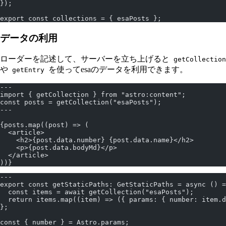
});
export const collections = { esaPosts };
データの利用
ローダーを記述して、サーバーを立ち上げると
getCollection
や
を使ってesaのデータを利用できます。
getEntry
---
import { getCollection } from "astro:content";
const posts = getCollection("esaPosts");
---
{posts.map((post) => (
  <article>
    <h2>{post.data.number} {post.data.name}</h2>
    <p>{post.data.bodyMd}</p>
  </article>
))}
---
export const getStaticPaths: GetStaticPaths = async () =
  const items = await getCollection("esaPosts");
  return items.map((item) => ({ params: { number: item.d
};
const { number } = Astro.params;