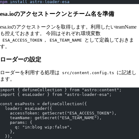
npm
 install
 astro-loader-esa
esa.ioのアクセストークンとチーム名を準備
esa.ioのアクセストークンを取得します。利用したいteamName
も控えておきます。 今回はそれぞれ環境変数
,
として定義しておきま
ESA_ACCESS_TOKEN
ESA_TEAM_NAME
す。
ローダーの設定
ローダーを利用する処理は
に記述し
src/content.config.ts
ます。
import { defineCollection } from "astro:content";
import { esaLoader } from "astro-loader-esa";
const esaPosts = defineCollection({
  loader: esaLoader({
    accessToken: getSecret("ESA_ACCESS_TOKEN"),
    teamName: getSecret("ESA_TEAM_NAME"),
    params: {
      q: "in:blog wip:false",
    },
  }),