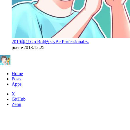
2019年はGo BoldからBe Professionalへ
poem
•
2018.12.25
Home
Posts
Apps
X
GitHub
Zenn