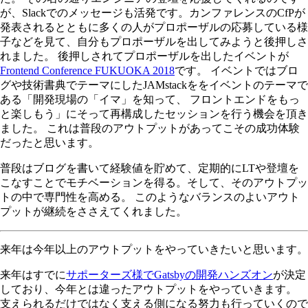
が、Slackでのメッセージも活発です。カンファレンスのCfPが
発表されるとともに多くの人がプロポーザルの応募している様
子などを見て、自分もプロポーザルを出してみようと後押しさ
れました。 後押しされてプロポーザルを出したイベントが
Frontend Conference FUKUOKA 2018
です。 イベントではブロ
グや技術書典でテーマにしたJAMstackををイベントのテーマで
ある「開発現場の「イマ」を知って、 フロントエンドをもっ
と楽しもう」にそって再構成したセッションを行う機会を頂き
ました。 これは普段のアウトプットがあってこその成功体験
だったと思います。
普段はブログを書いて経験値を貯めて、定期的にLTや登壇を
こなすことでモチベーションを得る。そして、そのアウトプッ
トの中で専門性を高める。 このようなバランスのよいアウト
プットが継続をささえてくれました。
来年は今年以上のアウトプットをやっていきたいと思います。
来年はすでに
サポーターズ様でGatsbyの開発ハンズオン
が決定
しており、今年とは違ったアウトプットをやっていきます。
支えられるだけではなく支える側になる努力も行っていくので