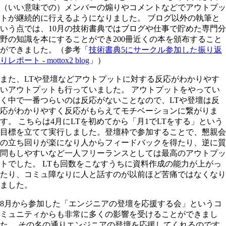
（いい意味での）メンバーの煽りやコメントなどでアウトプッ
トが継続的に行えるようになりました。 ブログ以外の執筆と
いう点では、10月の技術書典ではブログや仕事で貯めた専門分
野の知識を本にすることができ200冊近くの本を頒布すること
ができました。（参考「
技術書典5にサークル参加した振り返
りレポート - mottox2 blog
」）
また、LTや登壇などアウトプットに対する反応がわかりやす
いアウトプットも行っていました。 アウトプットをやってい
く中で一番つらいのは反応がないことなので、LTや登壇は反
応がわかりやすく反応がもらえてモチベーションに繋がりま
す。 こちらは4月にLTを初めてから「月1でLTをする」という
目標を立てて実行しました。登壇枠で参加することで、懇親会
の立ち回りが楽になり人からフィードバックを得たり、逆に質
問もしやすいなど一人フリーランスとしては最高のアウトプッ
トでした。 LTも回数をこなすうちに資料作成の能力が上がっ
たり、コミュ障なりに人と話すのが以前ほど苦痛ではなくなり
ました。
8月から参加した「エンジニアの登壇を応援する会」というコ
ミュニティからも非常に多くの影響を受けることができまし
た。 その名の通りエンジニアの登壇を応援してくれるのです