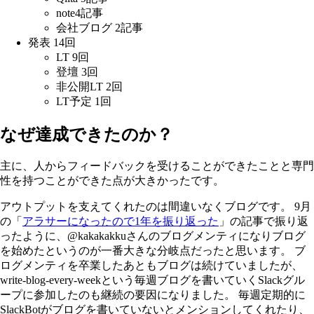
note4記事
会社ブログ 2記事
発表 14回
LT 9回
登壇 3回
非公開LT 2回
LT予定 1回
なぜ達成できたのか？
主に、人からフィードバックを受けることができたことと専門
性を持つことができた点が大きかったです。
アウトプットを支えてくれたのは間違いなくブログです。 9月
の「
アラサーになったので1年を振り返った
」の記事で振り返
ったように、@kakakakkuさんのブログメンティになりブログ
を始めたというのが一番大きな分岐点だったと思います。 ブ
ログメンティを卒業したあともブログは続けていましたが、
write-blog-every-weekという毎週ブログを書いていくSlackグル
ープに参加したのも継続の要因になりました。 毎週定期的に
SlackBotがブログを書いていないとメンションしてくれたり、